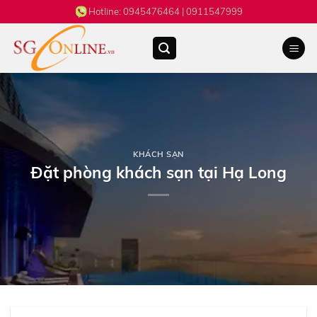
Skip
Hotline:
0945476464
| 0911547999
to
content
KHÁCH SẠN
Đặt phòng khách sạn tại Hạ Long