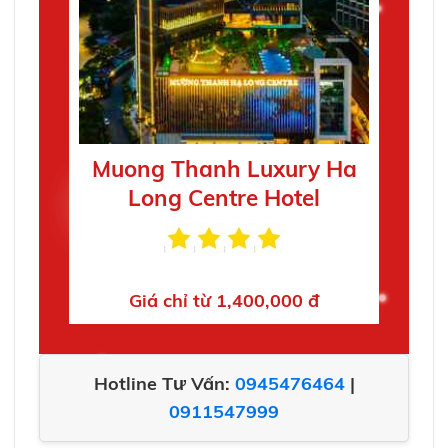
Muong Thanh Luxury Ha
Long Centre Hotel
Giá chỉ từ 1,400,000 đ
Hotline Tư Vấn:
0945476464
|
0911547999