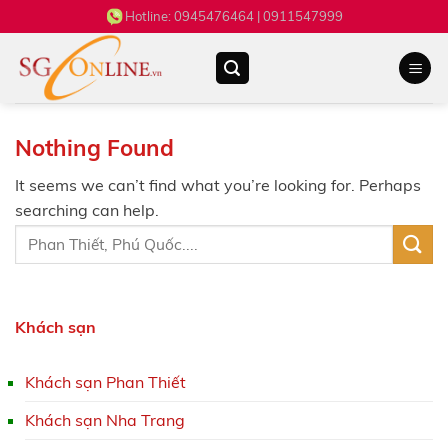
Skip
Hotline:
0945476464
| 0911547999
to
content
Nothing Found
It seems we can’t find what you’re looking for. Perhaps
searching can help.
Khách sạn
Khách sạn Phan Thiết
Khách sạn Nha Trang