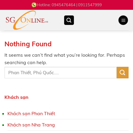
Skip
Hotline:
0945476464
| 0911547999
to
content
Nothing Found
It seems we can’t find what you’re looking for. Perhaps
searching can help.
Khách sạn
Khách sạn Phan Thiết
Khách sạn Nha Trang