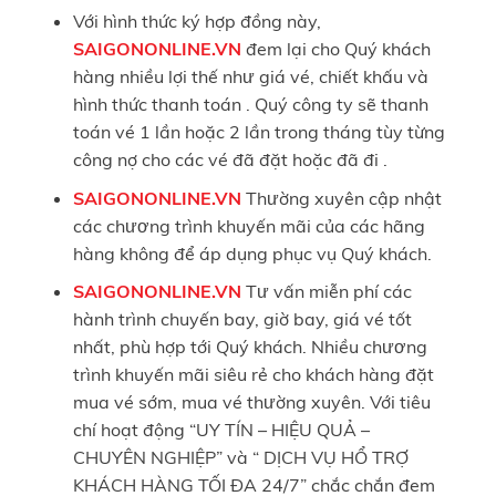
Với hình thức ký hợp đồng này,
SAIGONONLINE.VN
đem lại cho Quý khách
hàng nhiều lợi thế như giá vé, chiết khấu và
hình thức thanh toán . Quý công ty sẽ thanh
toán vé 1 lần hoặc 2 lần trong tháng tùy từng
công nợ cho các vé đã đặt hoặc đã đi .
SAIGONONLINE.VN
Thường xuyên cập nhật
các chương trình khuyến mãi của các hãng
hàng không để áp dụng phục vụ Quý khách.
SAIGONONLINE.VN
Tư vấn miễn phí các
hành trình chuyến bay, giờ bay, giá vé tốt
nhất, phù hợp tới Quý khách. Nhiều chương
trình khuyến mãi siêu rẻ cho khách hàng đặt
mua vé sớm, mua vé thường xuyên. Với tiêu
chí hoạt động “UY TÍN – HIỆU QUẢ –
CHUYÊN NGHIỆP” và “ DỊCH VỤ HỔ TRỢ
KHÁCH HÀNG TỐI ĐA 24/7” chắc chắn đem