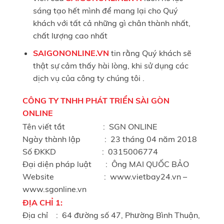
sáng tạo hết mình để mang lại cho Quý
khách với tất cả những gì chân thành nhất,
chất lượng cao nhất
SAIGONONLINE.VN
tin rằng Quý khách sẽ
thật sự cảm thấy hài lòng, khi sử dụng các
dịch vụ của công ty chúng tôi .
CÔNG TY TNHH PHÁT TRIỂN SÀI GÒN
ONLINE
Tên viết tắt : SGN ONLINE
Ngày thành lập : 23 tháng 04 năm 2018
Số ĐKKD : 0315006774
Đại diện pháp luật : Ông MAI QUỐC BẢO
Website : www.vietbay24.vn –
www.sgonline.vn
ĐỊA
CHỈ
1:
Địa chỉ : 64 đường số 47, Phường Bình Thuận,