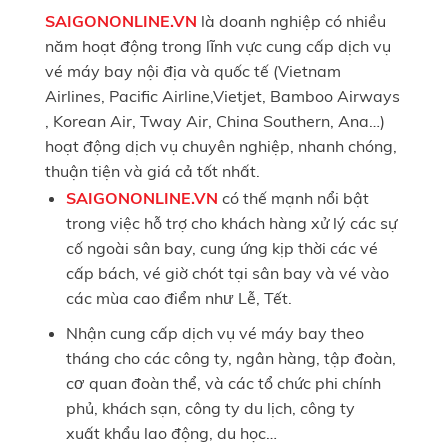
SAIGONONLINE.VN
là doanh nghiệp có nhiều
năm hoạt động trong lĩnh vực cung cấp dịch vụ
vé máy bay nội địa và quốc tế (Vietnam
Airlines, Pacific Airline,Vietjet, Bamboo Airways
, Korean Air, Tway Air, China Southern, Ana…)
hoạt động dịch vụ chuyên nghiệp, nhanh chóng,
thuận tiện và giá cả tốt nhất.
SAIGONONLINE.VN
có thế mạnh nổi bật
trong việc hỗ trợ cho khách hàng xử lý các sự
cố ngoài sân bay, cung ứng kịp thời các vé
cấp bách, vé giờ chót tại sân bay và vé vào
các mùa cao điểm như Lễ, Tết.
Nhận cung cấp dịch vụ vé máy bay theo
tháng cho các công ty, ngân hàng, tập đoàn,
cơ quan đoàn thể, và các tổ chức phi chính
phủ, khách sạn, công ty du lịch, công ty
xuất khẩu lao động, du học…