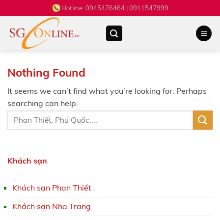
Skip
Hotline:
0945476464
| 0911547999
to
content
Nothing Found
It seems we can’t find what you’re looking for. Perhaps
searching can help.
Khách sạn
Khách sạn Phan Thiết
Khách sạn Nha Trang