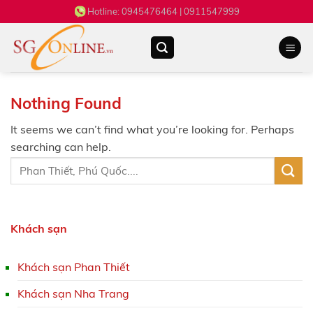
Skip
Hotline:
0945476464
| 0911547999
to
content
Nothing Found
It seems we can’t find what you’re looking for. Perhaps
searching can help.
Khách sạn
Khách sạn Phan Thiết
Khách sạn Nha Trang