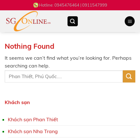
Skip
Hotline:
0945476464
| 0911547999
to
content
Nothing Found
It seems we can’t find what you’re looking for. Perhaps
searching can help.
Khách sạn
Khách sạn Phan Thiết
Khách sạn Nha Trang